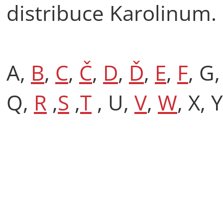
distribuce Karolinum.
A,
B
,
C
,
Č
,
D
,
Ď
,
E
,
F
, G
Q,
R
,
S
,
T
, U,
V
,
W
, X, 