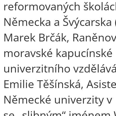
reformovaných školác
Německa a Švýcarska 
Marek Brčák, Raněnov
moravské kapucínské p
univerzitního vzděláv
Emilie Těšínská, Asist
Německé univerzity v 
se „slibným“ jménem 