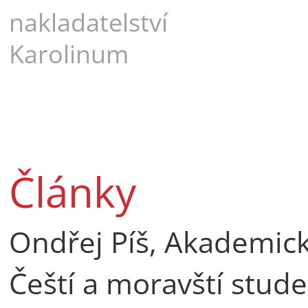
nakladatelství
Karolinum
Články
Ondřej Píš, Akademick
Čeští a moravští stud