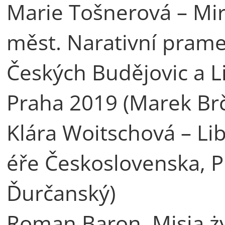
Marie Tošnerová – Mi
měst. Narativní prame
Českých Budějovic a L
Praha 2019 (Marek Br
Klára Woitschová – L
éře Československa, 
Ďurčanský)
Roman Baron, Misja ży