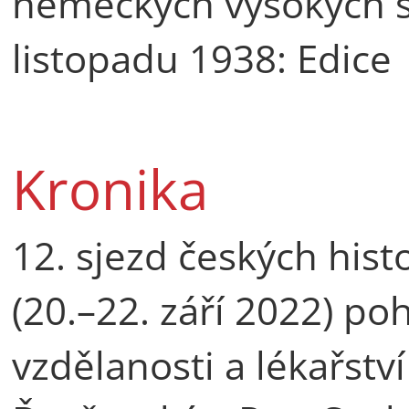
německých vysokých š
listopadu 1938: Edice
Kronika
12. sjezd českých hist
(20.–22. září 2022) po
vzdělanosti a lékařstv