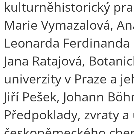
kulturněhistorický p
Marie Vymazalová, Ana
Leonarda Ferdinanda
Jana Ratajová, Botani
univerzity v Praze a j
Jiří Pešek, Johann Bö
Předpoklady, zvraty a 
českoněmeckého che