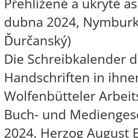
Přehlížené a ukryté as
dubna 2024, Nymburk
Ďurčanský)
Die Schreibkalender d
Handschriften in ihne
Wolfenbütteler Arbeits
Buch- und Mediengesc
2024, Herzog August B